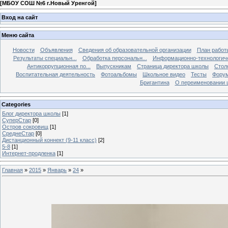
[
МБОУ СОШ №6 г.Новый Уренгой
]
Вход на сайт
Меню сайта
Новости
Объявления
Сведения об образовательной организации
План работ
Результаты специальн...
Обработка персональн...
Информационно-технологиче
Антикоррупционная по...
Выпускникам
Страница директора школы
Стол
Воспитательная деятельность
Фотоальбомы
Школьное видео
Тесты
Фору
Бригантина
О переименовании 
Categories
Блог директора школы
[1]
СуперСтар
[0]
Остров сокровищ
[1]
СреднеСтар
[0]
Дистанционный коннект (9-11 класс)
[2]
5-8
[1]
Интернет-продленка
[1]
Главная
»
2015
»
Январь
»
24
»