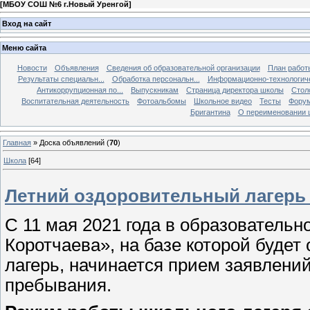
[
МБОУ СОШ №6 г.Новый Уренгой
]
Вход на сайт
Меню сайта
Новости
Объявления
Сведения об образовательной организации
План работ
Результаты специальн...
Обработка персональн...
Информационно-технологиче
Антикоррупционная по...
Выпускникам
Страница директора школы
Стол
Воспитательная деятельность
Фотоальбомы
Школьное видео
Тесты
Фору
Бригантина
О переименовании 
Главная
»
Доска объявлений
(
70
)
Школа
[64]
Летний оздоровительный лагерь
С 11 мая 2021 года в образователь
Коротчаева», на базе которой будет
лагерь, начинается прием заявлений
пребывания.