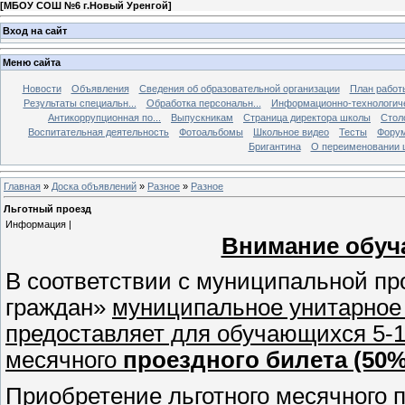
[
МБОУ СОШ №6 г.Новый Уренгой
]
Вход на сайт
Меню сайта
Новости
Объявления
Сведения об образовательной организации
План работ
Результаты специальн...
Обработка персональн...
Информационно-технологиче
Антикоррупционная по...
Выпускникам
Страница директора школы
Стол
Воспитательная деятельность
Фотоальбомы
Школьное видео
Тесты
Фору
Бригантина
О переименовании 
Главная
»
Доска объявлений
»
Разное
»
Разное
Льготный проезд
Информация |
Внимание обу
В соответствии с муниципальной п
граждан»
муниципальное унитарное 
предоставляет для обучающихся 5-1
месячного
проездного билета (50%
Приобретение льготного месячного 