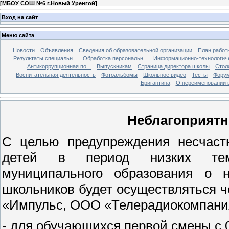
[
МБОУ СОШ №6 г.Новый Уренгой
]
Вход на сайт
Меню сайта
Новости
Объявления
Сведения об образовательной организации
План работ
Результаты специальн...
Обработка персональн...
Информационно-технологиче
Антикоррупционная по...
Выпускникам
Страница директора школы
Стол
Воспитательная деятельность
Фотоальбомы
Школьное видео
Тесты
Фору
Бригантина
О переименовании 
Неблагоприятн
С целью предупреждения несчаст
детей в период низких темп
муниципального образования о н
школьников будет осуществляться 
«Импульс, ООО «Телерадиокомпани
- для обучающихся первой смены с 0