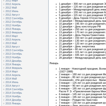
2012 Март
1 декабря – 300 лет со дня рождения
2012 Апрель
1 декабря – 120 лет со дня рождения 
2012 Май
3 декабря – Международный день инв
2012 Июнь
5 декабря – 155 лет со дня рождения 
2012 Август
5 декабря – 115 лет со дня рождения 
9 декабря – День Героев Отечества в 
2012 Сентябрь
10 декабря – Международный день пр
2012 Октябрь
10 декабря – 195 лет со дня рождения
2012 Ноябрь
12 декабря – День конституции РФ
2013 Январь
12 декабря – 250 лет со дня рождения
13 декабря – 170 лет со дня рождени
2013 Февраль
14 декабря – День Наума Грамотника
2013 Март
16 декабря – 150 лет со дня рождения
2013 Апрель
19 декабря – 130 лет со дня рождени
2013 Май
21 декабря – 120 лет со дня рождения
22 декабря – День энергетика
2013 Август
23 декабря – 80 лет со дня рождения 
2013 Сентябрь
24 декабря – 115 лет со дня рождения
2013 Октябрь
27 декабря – 445 лет со дня рождени
2013 Ноябрь
28 декабря – Международный день ки
2013 Декабрь
Январь
2014 Январь
2014 Февраль
1 января - Новогодний праздник; Все
2014 Март
(1927-1988)
2 января – 180 лет со дня рождения М
2014 Апрель
2 января – 80 лет со дня рождения р
2014 Май
Осинкиной», «Не для взрослых : Врем
2014 Июнь
3 января – 125 лет со дня рождения а
2014 Август
3 января – 90 лет со дня рождения ли
6 января – 185 лет со дня рождения ф
2014 Сентябрь
Распе Р. Э. «Приключения барона Мюн
2014 Октябрь
6 января – 145 лет со дня рождения А
2014 Ноябрь
6 января – 195 лет со дня рождения Г
2014 Декабрь
7 января – Рождество Христово
7 января – 130 лет со дня рождения 
2015 Январь
8 января – День детского кино