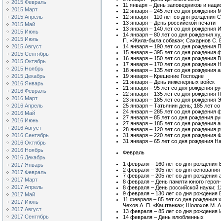
2015 Февраль
11 января – День заповедников и нац
2015 Март
12 января – 245 лет со дня рождения
2015 Апрель
12 января – 110 лет со дня рождения 
13 января – День российской печати
2015 Май
13 января – 140 лет со дня рождения 
2015 Июнь
14 января – 80 лет со дня рождения х
2015 Июль
П. «Жила-была собака»; Сахарнов С. 
2015 Август
14 января – 190 лет со дня рождения
15 января – 395 лет со дня рождения
2015 Сентябрь
16 января – 150 лет со дня рождения 
2015 Октябрь
17 января – 170 лет со дня рождения 
2015 Ноябрь
18 января – 135 лет со дня рождения 
2015 Декабрь
19 января – Крещение Господне
21 января – День инженерных войск
2016 Январь
21 января – 95 лет со дня рождения р
2016 Февраль
22 января – 135 лет со дня рождения
2016 Март
23 января – 185 лет со дня рождения 
2016 Апрель
25 января – Татьянин день; 185 лет 
24 января – 285 лет со дня рождения
2016 Май
27 января – 85 лет со дня рождения 
2016 Июнь
27 января – 185 лет со дня рождения 
2016 Август
28 января – 120 лет со дня рождения
2016 Сентябрь
31 января – 220 лет со дня рождения 
31 января – 65 лет со дня рождения 
2016 Октябрь
2016 Ноябрь
Февраль
2016 Декабрь
1 февраля – 160 лет со дня рождения
2017 Январь
2 февраля – 305 лет со дня основания 
2017 Февраль
7 февраля – 205 лет со дня рождения 
2017 Март
8 февраля – День памяти юного геро
2017 Апрель
8 февраля – День российской науки; 
9 февраля – 130 лет со дня рождения
2017 Май
11 февраля – 85 лет со дня рождения
2017 Июнь
Чехов А. П. «Каштанка»; Шолохов М. 
2017 Август
13 февраля – 85 лет со дня рождения
2017 Сентябрь
14 февраля – День влюбленных