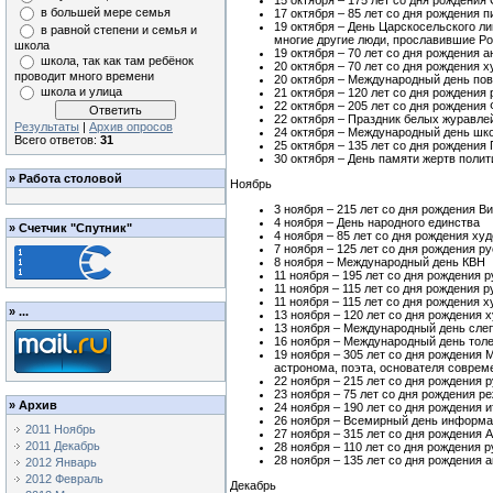
15 октября – 175 лет со дня рождени
в большей мере семья
17 октября – 85 лет со дня рождения 
19 октября – День Царскосельского л
в равной степени и семья и
многие другие люди, прославившие Р
школа
19 октября – 70 лет со дня рождения 
школа, так как там ребёнок
20 октября – 70 лет со дня рождения 
проводит много времени
20 октября – Международный день по
школа и улица
21 октября – 120 лет со дня рождения
22 октября – 205 лет со дня рождения
22 октября – Праздник белых журавле
Результаты
|
Архив опросов
24 октября – Международный день шк
Всего ответов:
31
25 октября – 135 лет со дня рождения
30 октября – День памяти жертв поли
»
Работа столовой
Ноябрь
3 ноября – 215 лет со дня рождения В
4 ноября – День народного единства
»
Счетчик "Спутник"
4 ноября – 85 лет со дня рождения х
7 ноября – 125 лет со дня рождения 
8 ноября – Международный день КВН
11 ноября – 195 лет со дня рождения 
11 ноября – 115 лет со дня рождения
11 ноября – 115 лет со дня рождения
»
...
13 ноября – 120 лет со дня рождения
13 ноября – Международный день сле
16 ноября – Международный день тол
19 ноября – 305 лет со дня рождения
астронома, поэта, основателя совреме
22 ноября – 215 лет со дня рождения
23 ноября – 75 лет со дня рождения 
»
Архив
24 ноября – 190 лет со дня рождения 
26 ноября – Всемирный день информ
2011 Ноябрь
27 ноября – 315 лет со дня рождения 
2011 Декабрь
28 ноября – 110 лет со дня рождения 
28 ноября – 135 лет со дня рождения 
2012 Январь
2012 Февраль
Декабрь