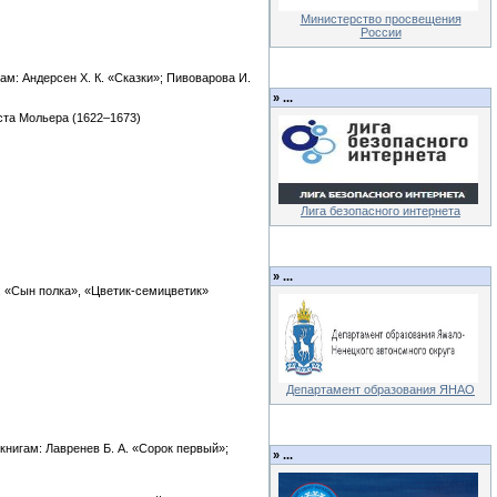
Министерство просвещения
России
ам: Андерсен Х. К. «Сказки»; Пивоварова И.
»
...
ста Мольера (1622–1673)
Лига безопасного интернета
»
...
, «Сын полка», «Цветик-семицветик»
Департамент образования ЯНАО
нигам: Лавренев Б. А. «Сорок первый»;
»
...