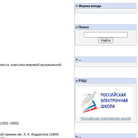
»
Форма входа
»
Поиск
»
...
аниста, классика мировой музыкальной
»
РЭШ
Российская электронная школа
(1931–1993)
й премии им. Х. К. Андерсена (1984)
»
...