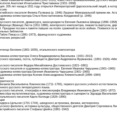
я Саввы Ивановича Мамонтова (1841-1918), известного промышленника, русского меце
писателя Анатолия Игнатьевича Приставкина (1931–2008)
ицея. 205 лет назад в 1811 году открылся Императорский Царскосельский лицей, в ко
оссию
английского писателя Филипа Пулмана (р. 1946) Лауреат Мемориальной премии им. Аст
художника-иллюстратора Ольги Константиновны Кондаковой (р. 1946)
вара
 русского писателя, драматурга, киносценариста Евгения Львовича Шварца (1896–1958
 Ференца (Франца) Листа (1811-1886), венгерского композитора, пианиста-виртуоза, ди
й. Праздник поэзии и памяти павших на полях сражений во всех войнах. Появился по 
ольных библиотек
 Пабло Пикассо (1881-1973), французского художника
тических репрессий
инченцо Беллини (1801-1835), итальянского композитора
удожника-иллюстратора Олега Владимировича Васильева (1931–2013)
русского прозаика, поэта, публициста Дмитрия Андреевича Фурманова (1891–1926) «Мя
русского писателя Федора Михайловича Достоевского (1821–1881)
 русского писателя и художника-иллюстратора Евгения Иванова Чарушина (1901–1965)
 художника-иллюстратора Евгения Ивановича Чарушина (1901–1965)
 художника-иллюстратора Ксении Александровны Клементьевой (1896–1984)
пых
ерантности
 Михаила Васильевича Ломоносова (1711–1765), первого русского учёного-естествоисп
нного русского литературного языка.
 русского писателя, этнографа и лексикографа Владимира Ивановича Даля (1801–1872)
режиссёра-мультипликатора, художника-иллюстратора и сценариста Эдуарда Васильевич
итальянского писателя Карло Коллоди (1826–1890)
ации
Андерса Цельсия (1701-1744), шведского астронома, физика, метеоролога.
русского филолога, историка культуры, общественного деятеля Дмитрия Сергеевича Ли
австрийского писателя Стефана Цвейга (1881–1942)