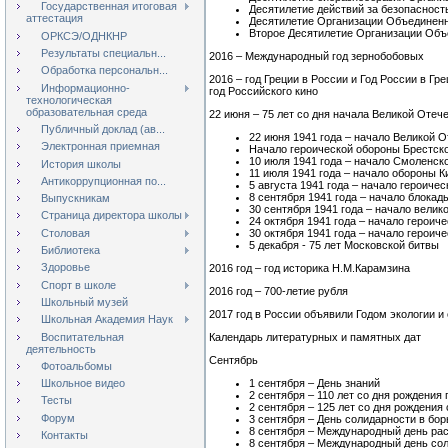
Государственная итоговая
Десятилетие действий за безопасност
аттестация
Десятилетие Организации Объединенн
Второе Десятилетие Организации Объ
ОРКСЭ/ОДНКНР
Результаты специальн...
2016 – Международный год зернобобовых
Обработка персональн...
2016 – год Греции в России и Год России в Гре
Информационно-
год Российского кино
технологическая
образовательная среда
22 июня – 75 лет со дня начала Великой Отеч
Публичный доклад (ав...
22 июня 1941 года – начало Великой 
Электронная приемная
Начало героической обороны Брестск
10 июля 1941 года – начало Смоленск
История школы
11 июля 1941 года – начало обороны К
Антикоррупционная по...
5 августа 1941 года – начало героич
8 сентября 1941 года – начало блокад
Выпускникам
30 сентября 1941 года – начало велик
Страница директора школы
24 октября 1941 года – начало героич
Столовая
30 октября 1941 года – начало герои
5 декабря - 75 лет Московской битвы
Библиотека
Здоровье
2016 год – год историка Н.М.Карамзина
Спорт в школе
2016 год – 700-летие рубля
Школьный музей
2017 год в России объявили Годом экологии 
Школьная Академия Наук
Воспитательная
Календарь литературных и памятных дат
деятельность
Сентябрь
Фотоальбомы
1 сентября – День знаний
Школьное видео
2 сентября – 110 лет со дня рождени
Тесты
2 сентября – 125 лет со дня рождени
Форум
3 сентября – День солидарности в бо
8 сентября – Международный день ра
Контакты
8 сентября – Международный день со