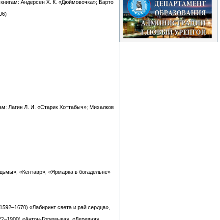
книгам: Андерсен Х. К. «Дюймовочка»; Барто
06)
м: Лагин Л. И. «Старик Хоттабыч»; Михалков
едьмы», «Кентавр», «Ярмарка в богадельне»
1592–1670) «Лабиринт света и рай сердца»,
822–1900) «Антон-Горемыка», «Деревня»,