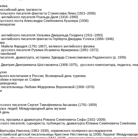
шизма
российский день трезвости
я польского писателя-фантаста Станислава Лема (1921–2006)
я английского писателя Роальда Даля (1916–1990)
я русского поэта Александра Семёновича Кушнера (1936)
емократии
я английского писателя Уильяма Джеральда Голдинга (1911–1993)
я английского писателя-фантаста Герберта Джорджа Уэллса (1866–1946)
ира
я Майкла Фарадея (1791-1867), великого английского физика
ия русского писателя Рувима Исаевича Фраермана (1891–1972)
втомобилей
 писателя, драматурга, историка Эдварда Станиславовича Радзинского (р. 1936)
ия Дмитрия Дмитриевича Шостаковича (1906-1975), русского композитора, педагога, пи
лухих
льного воспитания в России; Всемирный день туризма
юбови и матери их Софии
ереводчика
ия писательницы Любови Фёдоровны Воронковой (1906–1976)
ии
русского писателя Сергея Тимофеевича Аксакова (1791–1859)
илых людей; Международный день музыки
й день
поэта, прозаика и драматурга Романа Семёновича Сефа (1931–2009)
русского писателя, сценариста, публициста, драматурга Юлиана Семёновича Семёнова 
 Фритьофа Нансена (1861-1930), норвежского полярного исследователя
австрийской детской писательницы Кристине Нёстлингер (р.1936) Лауреат Международно