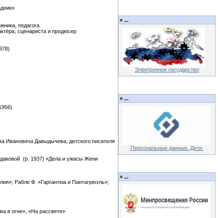
адник»
»
...
жника, педагога
актёра, сценариста и продюсер
878)
Электронное государство
»
...
1956)
ьва Ивановича Давыдычева, детского писателя
Персональные данные. Дети.
даковой (р. 1937) «Дела и ужасы Жени
»
...
лия»; Рабле Ф. «Гаргантюа и Пантагрюэль»;
ва в огне», «На рассвете»