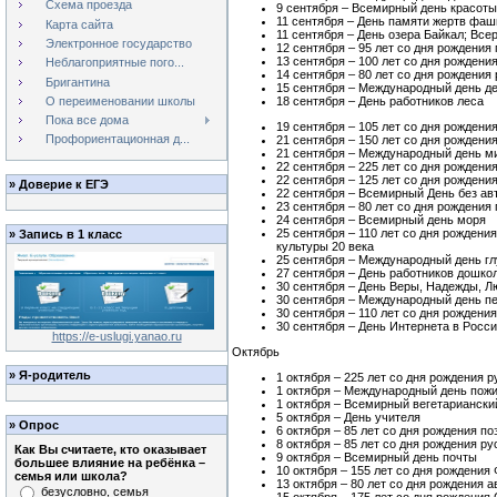
Схема проезда
9 сентября – Всемирный день красоты
11 сентября – День памяти жертв фа
Карта сайта
11 сентября – День озера Байкал; Все
Электронное государство
12 сентября – 95 лет со дня рождени
13 сентября – 100 лет со дня рождени
Неблагоприятные пого...
14 сентября – 80 лет со дня рождени
Бригантина
15 сентября – Международный день д
О переименовании школы
18 сентября – День работников леса
Пока все дома
19 сентября – 105 лет со дня рождени
Профориентационная д...
21 сентября – 150 лет со дня рождени
21 сентября – Международный день м
22 сентября – 225 лет со дня рождени
22 сентября – 125 лет со дня рожден
»
Доверие к ЕГЭ
22 сентября – Всемирный День без а
23 сентября – 80 лет со дня рождения
24 сентября – Всемирный день моря
25 сентября – 110 лет со дня рожден
»
Запись в 1 класс
культуры 20 века
25 сентября – Международный день г
27 сентября – День работников дошко
30 сентября – День Веры, Надежды, Л
30 сентября – Международный день п
30 сентября – 110 лет со дня рожден
30 сентября – День Интернета в Росс
https://e-uslugi.yanao.ru
Октябрь
»
Я-родитель
1 октября – 225 лет со дня рождения 
1 октября – Международный день пож
1 октября – Всемирный вегетариански
5 октября – День учителя
»
Опрос
6 октября – 85 лет со дня рождения 
8 октября – 85 лет со дня рождения 
Как Вы считаете, кто оказывает
9 октября – Всемирный день почты
большее влияние на ребёнка –
10 октября – 155 лет со дня рождения
семья или школа?
13 октября – 80 лет со дня рождения 
безусловно, семья