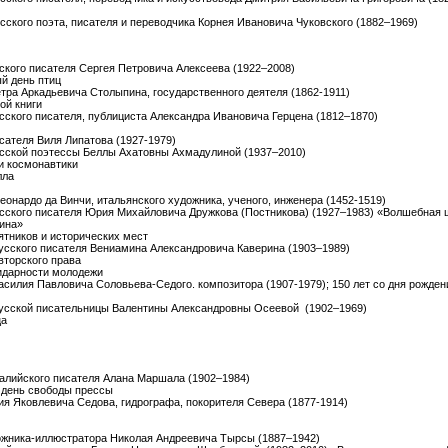
усского поэта, писателя и переводчика Корнея Ивановича Чуковского (1882–1969)
сского писателя Сергея Петровича Алексеева (1922–2008)
й день птиц
етра Аркадьевича Столыпина, государственного деятеля (1862-1911)
ой книги
усского писателя, публициста Александра Ивановича Герцена (1812–1870)
исателя Виля Липатова (1927-1979)
русской поэтессы Беллы Ахатовны Ахмадулиной (1937–2010)
и космонавтики
лла
Леонардо да Винчи, итальянского художника, ученого, инженера (1452-1519)
русского писателя Юрия Михайловича Дружкова (Постникова) (1927–1983) «Волшебная
ина»
ятников и исторических мест
 русского писателя Вениамина Александровича Каверина (1903–1989)
вторского права
идарности молодежи
Василия Павловича Соловьева-Седого. композитора (1907-1979); 150 лет со дня рожде
 русской писательницы Валентины Александровны Осеевой (1902–1969)
ца
тралийского писателя Алана Маршала (1902–1984)
 день свободы прессы
гия Яковлевича Седова, гидрографа, покорителя Севера (1877-1914)
дожника-иллюстратора Николая Андреевича Тырсы (1887–1942)