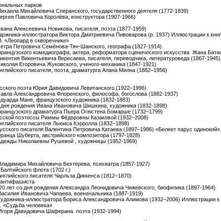
иональных парков
 Михаила Михайловича Сперанского, государственного деятеля (1772-1839)
Сергея Павловича Королёва, конструктора (1907-1966)
Ивана Алексеевича Новикова, писателя, поэта (1877-1959)
удожника-иллюстратора Виктора Дмитриевича Пивоварова (р. 1937) Иллюстрации к книг
В. «Леопард в скворечнике»
 Петра Петровича Семёнова-Тян-Шанского, географа (1827-1914)
 французского комедиографа, актера, реформатора сценического искусства Жана Бати
Викентия Викентьевича Вересаева, писателя, переводчика, литературоведа (1867-1945)
Николая Егоровича Жуковского, ученого-механика (1847-1921)
английского писателя, поэта, драматурга Алана Милна (1882–1956)
усского поэта Юрия Давидовича Левитанского (1922–1996)
 Павла Александровича Флоренского, философа, богослова (1882-1937)
Эдуарда Мане, французского художника (1832-1883)
со дня рождения Ивана Ивановича Шишкина, художника (1832-1898)
 французского драматурга Пьера Огюстена Бомарше (1732–1799)
русской поэтессы Риммы Фёдоровны Казаковой (1932–2008)
английского писателя Льюиса Кэрролла (1832–1898)
 русского писателя Валентина Петровича Катаева (1897–1986) «Белеет парус одинокий»
Франца Шуберта, австрийского композитора (1797-1828)
Надежды Николаевны Рушевой , художницы (1952-1969)
 Владимира Михайловича Бехтерева, психиатра
(
1857-1927)
Балтийского флота (1702 г.)
английского писателя Чарльза Диккенса (1812–1870)
я-антифашиста
120 лет со дня рождения Александра Леонидовича Чижевского, биофизика (1897-1964)
 Василия Ивановича Чапаева, военачальника (1887-1919)
 художника-иллюстратора Бориса Александровича Алимова (1932–2006) Иллюстрации к к
А. «Судьба человека»
 Игоря Давидовича Шаферана. поэта (1932-1994)