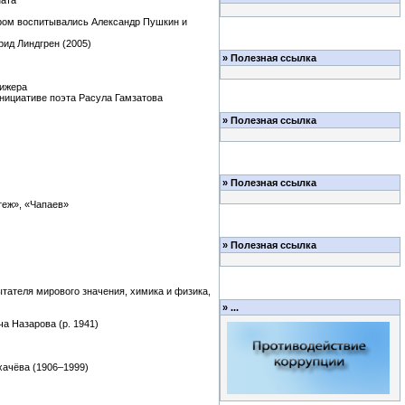
ната
тором воспитывались Александр Пушкин и
рид Линдгрен (2005)
»
Полезная ссылка
)
рижера
инициативе поэта Расула Гамзатова
»
Полезная ссылка
»
Полезная ссылка
теж», «Чапаев»
»
Полезная ссылка
ытателя мирового значения, химика и физика,
»
...
а Назарова (р. 1941)
хачёва (1906–1999)