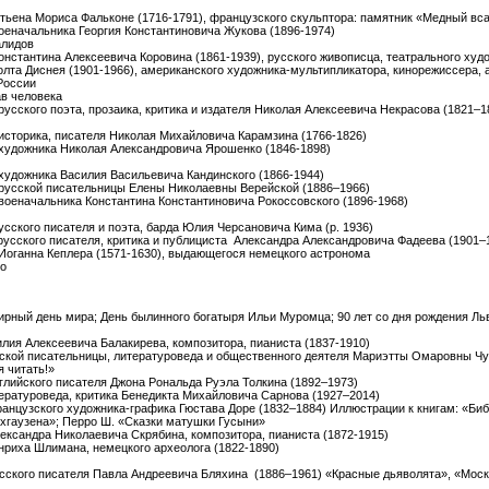
 Этьена Мориса Фальконе (1716-1791), французского скульптора: памятник «Медный вс
военачальника Георгия Константиновича Жукова (1896-1974)
алидов
Константина Алексеевича Коровина (1861-1939), русского живописца, театрального худо
Уолта Диснея (1901-1966), американского художника-мультипликатора, кинорежиссера, 
России
ав человека
 русского поэта, прозаика, критика и издателя Николая Алексеевича Некрасова (1821–1
 историка, писателя Николая Михайловича Карамзина (1766-1826)
я художника Николая Александровича Ярошенко (1846-1898)
 художника Василия Васильевича Кандинского (1866-1944)
я русской писательницы Елены Николаевны Верейской (1886–1966)
 военачальника Константина Константиновича Рокоссовского (1896-1968)
русского писателя и поэта, барда Юлия Черсановича Кима (р. 1936)
 русского писателя, критика и публициста Александра Александровича Фадеева (1901–
я Иоганна Кеплера (1571-1630), выдающегося немецкого астронома
но
мирный день мира; День былинного богатыря Ильи Муромца; 90 лет со дня рождения Л
илия Алексеевича Балакирева, композитора, пианиста (1837-1910)
усской писательницы, литературоведа и общественного деятеля Мариэтты Омаровны Чу
я читать!»
нглийского писателя Джона Рональда Руэла Толкина (1892–1973)
тературоведа, критика Бенедикта Михайловича Сарнова (1927–2014)
ранцузского художника-графика Гюстава Доре (1832–1884) Иллюстрации к книгам: «Биб
хгаузена»; Перро Ш. «Сказки матушки Гусыни»
лександра Николаевича Скрябина, композитора, пианиста (1872-1915)
енриха Шлимана, немецкого археолога (1822-1890)
русского писателя Павла Андреевича Бляхина (1886–1961) «Красные дьяволята», «Моск