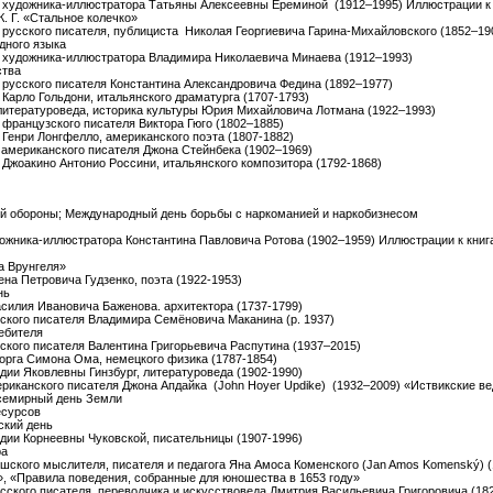
я художника-иллюстратора Татьяны Алексеевны Ереминой (1912–1995) Иллюстрации к 
К. Г. «Стальное колечко»
я русского писателя, публициста Николая Георгиевича Гарина-Михайловского (1852–19
дного языка
я художника-иллюстратора Владимира Николаевича Минаева (1912–1993)
ства
я русского писателя Константина Александровича Федина (1892–1977)
 Карло Гольдони, итальянского драматурга (1707-1793)
 литературоведа, историка культуры Юрия Михайловича Лотмана (1922–1993)
 французского писателя Виктора Гюго (1802–1885)
 Генри Лонгфелло, американского поэта (1807-1882)
я американского писателя Джона Стейнбека (1902–1969)
 Джоакино Антонио Россини, итальянского композитора (1792-1868)
ой обороны; Международный день борьбы с наркоманией и наркобизнесом
удожника-иллюстратора Константина Павловича Ротова (1902–1959) Иллюстрации к книга
а Врунгеля»
ена Петровича Гудзенко, поэта (1922-1953)
нь
асилия Ивановича Баженова. архитектора (1737-1799)
сского писателя Владимира Семёновича Маканина (р. 1937)
ебителя
сского писателя Валентина Григорьевича Распутина (1937–2015)
еорга Симона Ома, немецкого физика (1787-1854)
идии Яковлевны Гинзбург, литературоведа (1902-1990)
мериканского писателя Джона Апдайка (John Hoyer Updike) (1932–2009) «Иствикские в
Всемирный день Земли
есурсов
ский день
идии Корнеевны Чуковской, писательницы (1907-1996)
ра
ешского мыслителя, писателя и педагога Яна Амоса Коменского (Jan Amos Komenský) (
, «Правила поведения, собранные для юношества в 1653 году»
русского писателя, переводчика и искусствоведа Дмитрия Васильевича Григоровича (1