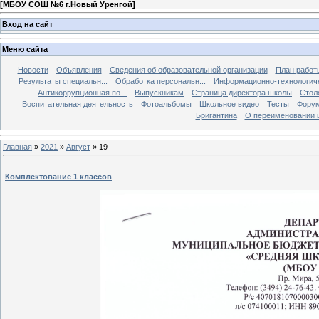
[
МБОУ СОШ №6 г.Новый Уренгой
]
Вход на сайт
Меню сайта
Новости
Объявления
Сведения об образовательной организации
План работ
Результаты специальн...
Обработка персональн...
Информационно-технологиче
Антикоррупционная по...
Выпускникам
Страница директора школы
Стол
Воспитательная деятельность
Фотоальбомы
Школьное видео
Тесты
Фору
Бригантина
О переименовании 
Главная
»
2021
»
Август
»
19
Комплектование 1 классов