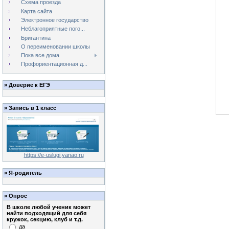
Схема проезда
Карта сайта
Электронное государство
Неблагоприятные пого...
Бригантина
О переименовании школы
Пока все дома
Профориентационная д...
»
Доверие к ЕГЭ
»
Запись в 1 класс
https://e-uslugi.yanao.ru
»
Я-родитель
»
Опрос
В школе любой ученик может
найти подходящий для себя
кружок, секцию, клуб и т.д.
да