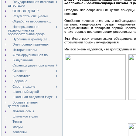
Государственная итоговая
коллектив и администрация школы. В р
аттестация
Отрадно, что современным детям присущи т
ОРКСЭ/ОДНКНР
помощи.
Результаты специальн...
Особенно хочется отметить и поблагодари
Обработка персональн...
питания, канцелярские товары, медикаме
Информационно-
медикаментами и товарами первой необхо
технологическая
стихотворные послания своим ровесникам на
образовательная среда
Эта благотворительная акция объединила и
Публичный доклад (ав...
стремлении помочь нуждающимся.
Электронная приемная
Мы все очень надеемся, что долгожданный ми
История школы
Антикоррупционная по...
Выпускникам
Страница директора школы
Столовая
Библиотека
Здоровье
Спорт в школе
Школьный музей
Школьная Академия Наук
Воспитательная
деятельность
Фотоальбомы
Школьное видео
Тесты
Форум
Контакты