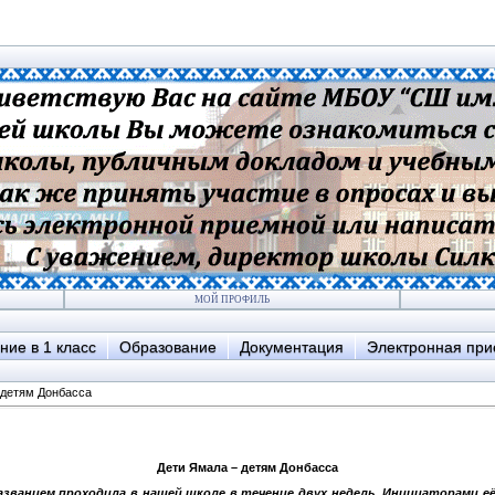
МОЙ ПРОФИЛЬ
ние в 1 класс
Образование
Документация
Электронная пр
 детям Донбасса
Дети Ямала – детям Донбасса
званием проходила в нашей школе в течение двух недель. Инициаторами е