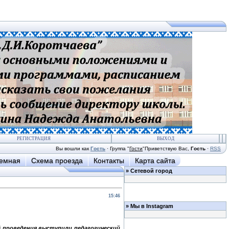
РЕГИСТРАЦИЯ
ВЫХОД
Вы вошли как
Гость
·
Группа
"
Гости
"
Приветствую Вас
,
Гость
·
RSS
иемная
Схема проезда
Контакты
Карта сайта
»
Сетевой город
15:46
»
Мы в Instagram
ё проведения выступили педагогический