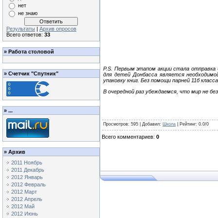
нет
не знаю
Результаты
|
Архив опросов
Всего ответов:
33
»
Работа столовой
P
.
S
. Первым этапом акции стала отправка 
»
Счетчик "Спутник"
для детей Донбасса является необходимой
упаковку книг. Без помощи парней 11б класс
В очередной раз убеждаемся, что мир не 
»
...
Просмотров
:
595
|
Добавил
:
Школа
|
Рейтинг
:
0.0
/
0
Всего комментариев
:
0
»
Архив
2011 Ноябрь
2011 Декабрь
2012 Январь
2012 Февраль
2012 Март
2012 Апрель
2012 Май
2012 Июнь