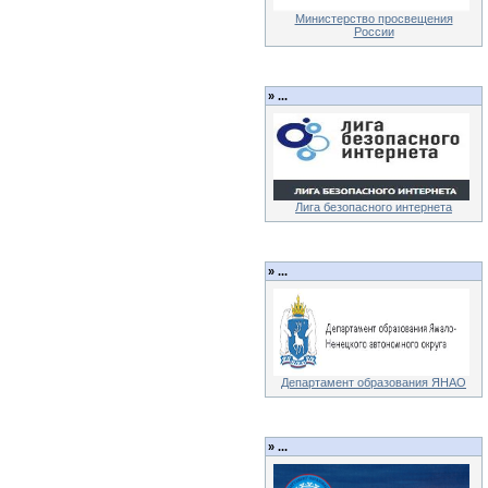
Министерство просвещения
России
»
...
Лига безопасного интернета
»
...
Департамент образования ЯНАО
»
...