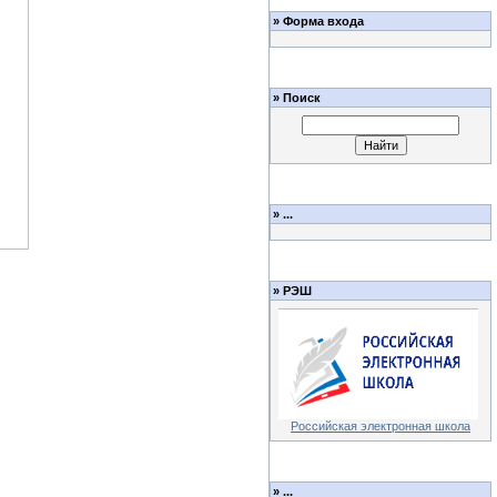
»
Форма входа
»
Поиск
»
...
»
РЭШ
Российская электронная школа
»
...