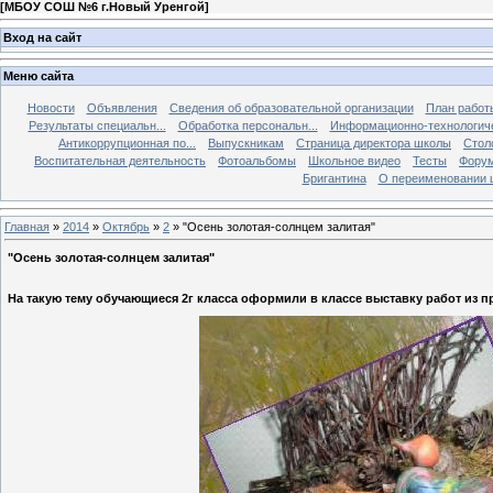
[
МБОУ СОШ №6 г.Новый Уренгой
]
Вход на сайт
Меню сайта
Новости
Объявления
Сведения об образовательной организации
План работ
Результаты специальн...
Обработка персональн...
Информационно-технологиче
Антикоррупционная по...
Выпускникам
Страница директора школы
Стол
Воспитательная деятельность
Фотоальбомы
Школьное видео
Тесты
Фору
Бригантина
О переименовании 
Главная
»
2014
»
Октябрь
»
2
» "Осень золотая-солнцем залитая"
"Осень золотая-солнцем залитая"
На такую тему обучающиеся 2г класса оформили в классе выставку работ из 