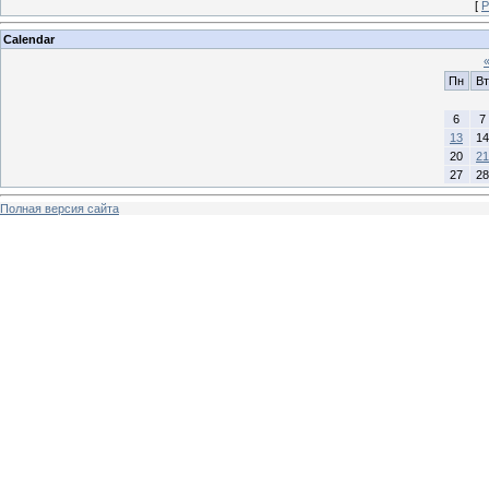
[
Р
Calendar
Пн
Вт
6
7
13
14
20
21
27
28
Полная версия сайта