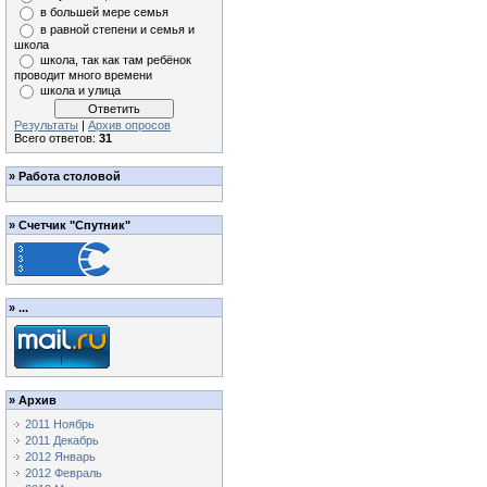
в большей мере семья
в равной степени и семья и
школа
школа, так как там ребёнок
проводит много времени
школа и улица
Результаты
|
Архив опросов
Всего ответов:
31
»
Работа столовой
»
Счетчик "Спутник"
»
...
»
Архив
2011 Ноябрь
2011 Декабрь
2012 Январь
2012 Февраль