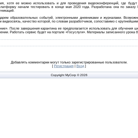
ия, хотя ее можно использовать и для проведения видеоконференций, где будут
латформу начали тестировать в конце мая 2020 года. Разработана она по заказу
муникаций.
дарем образовательных событий, электронными дневниками и журналами. Возможно
 и видеосвязь, качество которой, по словам разработчиков, сопоставимо с крупнейш
е». После завершения карантина ее предполагается использовать для обучения шко
ении. Работать сервис будет на портале «Госуслуги». Материалы записанного урока 
Добавлять комментарии могут только зарегистрированные пользователи.
[
Регистрация
|
Вход
]
Copyright MyCorp © 2026