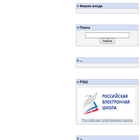
»
Форма входа
»
Поиск
»
...
»
РЭШ
Российская электронная школа
»
...