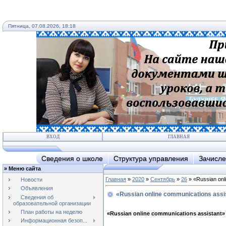
Пятница, 07.08.2026, 18:18
ВХОД
ГЛАВНАЯ
Сведения о школе
Структура управления
Зачисле
»
Меню сайта
Главная
»
2020
»
Сентябрь
»
26
» «Russian onl
Новости
Объявления
«Russian online communications assi
Сведения об
образовательной организации
План работы на неделю
«Russian online communications assistant»
Информационная безоп...