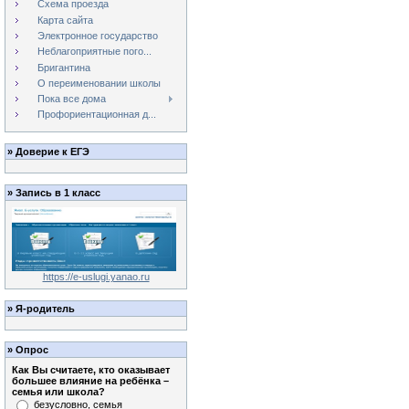
Схема проезда
Карта сайта
Электронное государство
Неблагоприятные пого...
Бригантина
О переименовании школы
Пока все дома
Профориентационная д...
»
Доверие к ЕГЭ
»
Запись в 1 класс
https://e-uslugi.yanao.ru
»
Я-родитель
»
Опрос
Как Вы считаете, кто оказывает
большее влияние на ребёнка –
семья или школа?
безусловно, семья