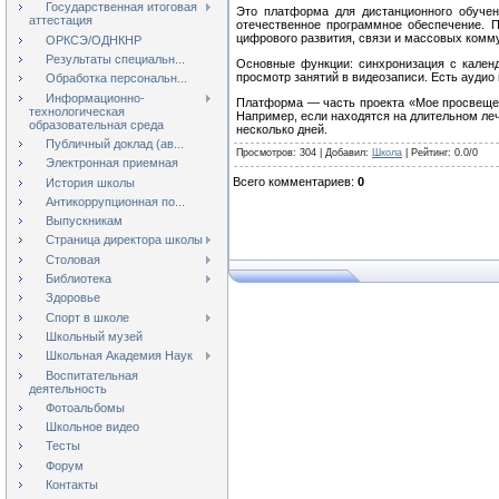
Государственная итоговая
Это платформа для дистанционного обучен
аттестация
отечественное программное обеспечение. П
цифрового развития, связи и массовых ком
ОРКСЭ/ОДНКНР
Результаты специальн...
Основные функции: синхронизация с кален
просмотр занятий в видеозаписи. Есть аудио
Обработка персональн...
Информационно-
Платформа — часть проекта «Мое просвещени
технологическая
Например, если находятся на длительном леч
образовательная среда
несколько дней.
Публичный доклад (ав...
Просмотров
:
304
|
Добавил
:
Школа
|
Рейтинг
:
0.0
/
0
Электронная приемная
Всего комментариев
:
0
История школы
Антикоррупционная по...
Выпускникам
Страница директора школы
Столовая
Библиотека
Здоровье
Спорт в школе
Школьный музей
Школьная Академия Наук
Воспитательная
деятельность
Фотоальбомы
Школьное видео
Тесты
Форум
Контакты