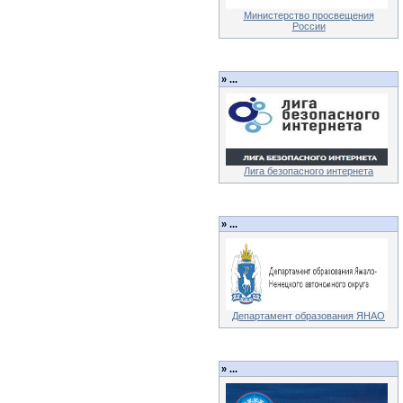
Министерство просвещения
России
»
...
Лига безопасного интернета
»
...
Департамент образования ЯНАО
»
...