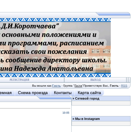
РЕГИСТРАЦИЯ
ВЫХОД
Вы вошли как
Гость
·
Группа
"
Гости
"
Приветствую Вас
,
Гость
·
RSS
иемная
Схема проезда
Контакты
Карта сайта
»
Сетевой город
10:05
»
Мы в Instagram