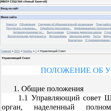
[
МБОУ СОШ №6 г.Новый Уренгой
]
Вход на сайт
Меню сайта
Новости
Объявления
Сведения об образовательной организации
План работ
Результаты специальн...
Обработка персональн...
Информационно-технологиче
Антикоррупционная по...
Выпускникам
Страница директора школы
Стол
Воспитательная деятельность
Фотоальбомы
Школьное видео
Тесты
Фору
Бригантина
О переименовании 
Главная
»
2011
»
Ноябрь
»
1
» Управляющий Совет
Управляющий Совет
ПОЛОЖЕНИЕ ОБ 
1. Общие положения
1.1 Управляющий совет Школ
орган, наделенный полн