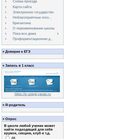
Схема проезда
Карта сайта
Электронное государство
Неблагоприятные пого...
Бригантина
О переименовании школы
Пока все дома
Профориентационная д...
»
Доверие к ЕГЭ
»
Запись в 1 класс
https://e-uslugi.yanao.ru
»
Я-родитель
»
Опрос
В школе любой ученик может
найти подходящий для себя
кружок, секцию, клуб и т.д.
да