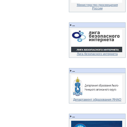
Министерство просвещения
России
»
...
Лига безопасного интернета
»
...
Департамент образования ЯНАО
»
...