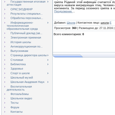
Государственная итоговая
гриппа Родиной этой инфекции считается А
аттестация
вируса назвали мигрирующих птиц. Человек 
континента. За период сезонного гриппа в 
ОРКСЭ/ОДНКНР
Продолжение
...
Результаты специальн...
Обработка персональн...
Информационно-
Добавил
:
Школа
|
Контактное лицо
:
школа
E
технологическая
Просмотров
:
360
|
Размещено до
: 27.11.2016 
образовательная среда
Публичный доклад (ав...
Всего комментариев
:
0
Электронная приемная
История школы
Антикоррупционная по...
Выпускникам
Страница директора школы
Столовая
Библиотека
Здоровье
Спорт в школе
Школьный музей
Школьная Академия Наук
Воспитательная
деятельность
Фотоальбомы
Школьное видео
Тесты
Форум
Контакты