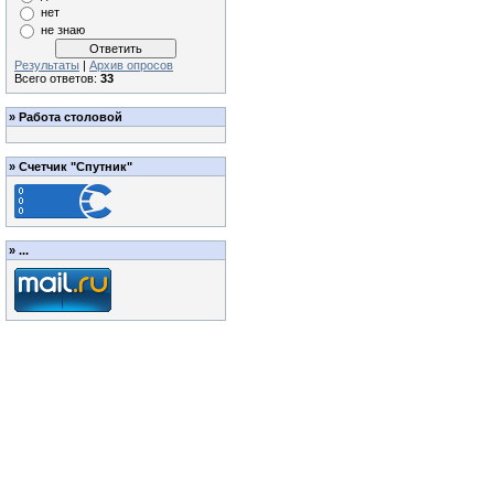
нет
не знаю
Результаты
|
Архив опросов
Всего ответов:
33
»
Работа столовой
»
Счетчик "Спутник"
»
...