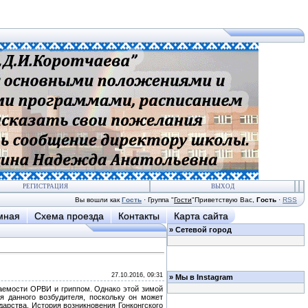
РЕГИСТРАЦИЯ
ВЫХОД
Вы вошли как
Гость
·
Группа
"
Гости
"
Приветствую Вас
,
Гость
·
RSS
мная
Схема проезда
Контакты
Карта сайта
»
Сетевой город
27.10.2016, 09:31
»
Мы в Instagram
ваемости ОРВИ и гриппом. Однако этой зимой
я данного возбудителя, поскольку он может
арства. История возникновения Гонконгского