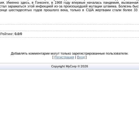
зия. Именно здесь, в Гонконге, в 1968 году впервые началась пандемия, вызванн
стал заражаться этой инфекцией из-за произошедшей мутации штамма. Болезнь быс
конце шестидесятых годов прошлого века, только в США жертвами стали более 33 
|
Рейтинг
:
0.0
/
0
Добавлять комментарии могут только зарегистрированные пользователи.
[
Регистрация
|
Вход
]
Copyright MyCorp © 2026