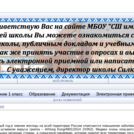
МОЙ ПРОФИЛЬ
ние 1 класс
Образование
Документация
Электронная прие
ДОСКА ОБЪЯВЛЕНИЙ
вье
дый год в зимние месяцы на всей территории России отмечается повышение заболе
штаммом вируса гриппа – A/Hong Kong/4801/2014 (H3N2). Медики очень опасаютс
ьных регионах страны, а серьезную пандемию, которая охватит всю территорию госуд