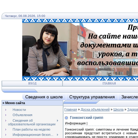
Четверг, 06.08.2026, 15:00
ВХОД
ГЛАВНАЯ
Сведения о школе
Структура управления
Зачисле
»
Меню сайта
Главная
»
Доска объявлений
»
Школа
»
Здоро
Новости
Объявления
Гонконгский грипп
Сведения об
Информация |
образовательной организации
План работы на неделю
Гонконгский грипп: симптомы и лечение Каж
россиянам предстоит встретиться с новым 
Информационная безоп...
спровоцировать не просто эпидемию в отдел