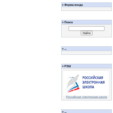
»
Форма входа
»
Поиск
»
...
»
РЭШ
Российская электронная школа
»
...