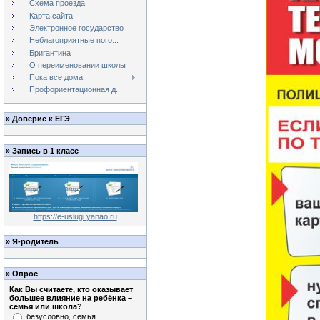
Схема проезда
Карта сайта
Электронное государство
Неблагоприятные пого...
Бригантина
О переименовании школы
Пока все дома
Профориентационная д...
»
Доверие к ЕГЭ
»
Запись в 1 класс
https://e-uslugi.yanao.ru
»
Я-родитель
»
Опрос
Как Вы считаете, кто оказывает
большее влияние на ребёнка –
семья или школа?
безусловно, семья