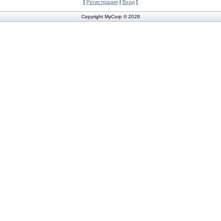
[
Регистрация
|
Вход
]
Copyright MyCorp © 2026