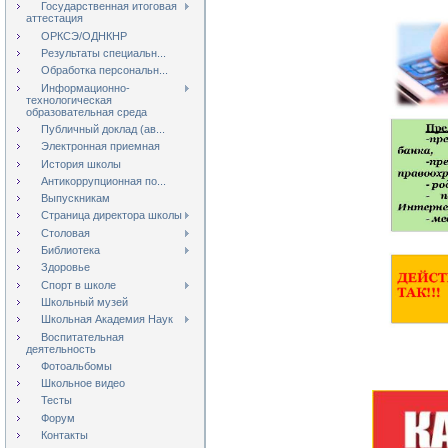
Государственная итоговая
аттестация
ОРКСЭ/ОДНКНР
Результаты специальн...
Обработка персональн...
Информационно-
технологическая
образовательная среда
Публичный доклад (ав...
Электронная приемная
История школы
Антикоррупционная по...
Выпускникам
Страница директора школы
Столовая
Библиотека
Здоровье
Спорт в школе
Школьный музей
Школьная Академия Наук
Воспитательная
деятельность
Фотоальбомы
Школьное видео
Тесты
Форум
Контакты