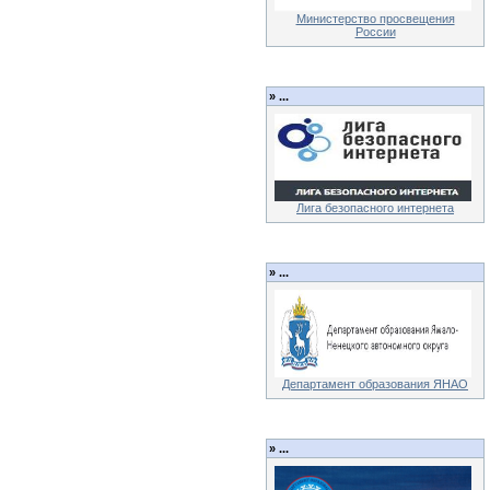
Министерство просвещения
России
»
...
Лига безопасного интернета
»
...
Департамент образования ЯНАО
»
...