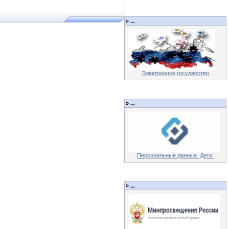
»
...
Электронное государство
»
...
Персональные данные. Дети.
»
...