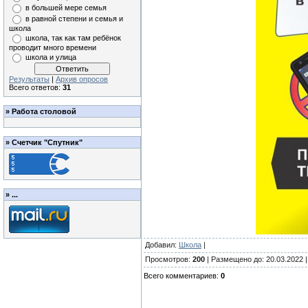
в большей мере семья
в равной степени и семья и
школа
школа, так как там ребёнок
проводит много времени
школа и улица
Результаты
|
Архив опросов
Всего ответов:
31
»
Работа столовой
»
Счетчик "Спутник"
»
...
Добавил
:
Школа
|
Просмотров
:
200
|
Размещено до
: 20.03.2022 
Всего комментариев
:
0