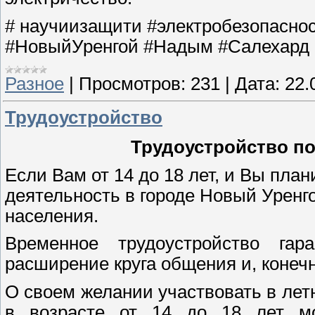
# научиизащити #электробезопасно
#НовыйУренгой #Надым #Салехард
Разное
|
Просмотров:
231
|
Дата:
22.
Трудоустройство
Трудоустройство по
Если Вам от 14 до 18 лет, и Вы пла
деятельность в городе Новый Уренг
населения.
Временное трудоустройство гар
расширение круга общения и, конеч
О своем желании участвовать в лет
в возрасте от 14 до 18 лет мо