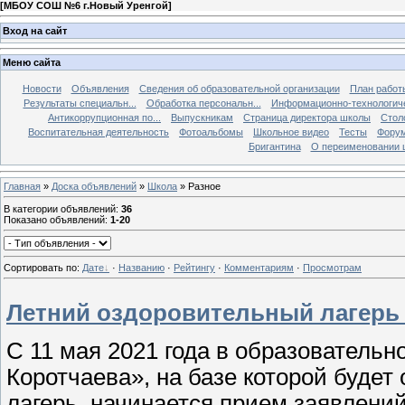
[
МБОУ СОШ №6 г.Новый Уренгой
]
Вход на сайт
Меню сайта
Новости
Объявления
Сведения об образовательной организации
План работ
Результаты специальн...
Обработка персональн...
Информационно-технологиче
Антикоррупционная по...
Выпускникам
Страница директора школы
Стол
Воспитательная деятельность
Фотоальбомы
Школьное видео
Тесты
Фору
Бригантина
О переименовании 
Главная
»
Доска объявлений
»
Школа
» Разное
В категории объявлений
:
36
Показано объявлений
:
1-20
Сортировать по
:
Дате
·
Названию
·
Рейтингу
·
Комментариям
·
Просмотрам
Летний оздоровительный лагерь
С 11 мая 2021 года в образователь
Коротчаева», на базе которой будет
лагерь, начинается прием заявлений